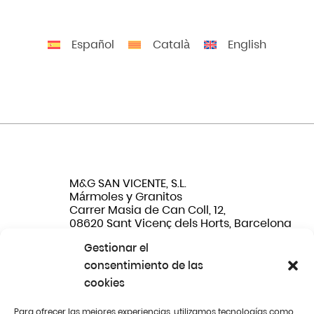
Español
Català
English
M&G SAN VICENTE, S.L.
Mármoles y Granitos
Carrer Masia de Can Coll, 12,
08620 Sant Vicenç dels Horts, Barcelona
Gestionar el
Tel. (+34) 647 467 033
consentimiento de las
cookies
Email: info@marmolessanvicente.es
Para ofrecer las mejores experiencias, utilizamos tecnologías como