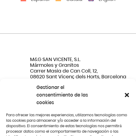
M&G SAN VICENTE, S.L.
Mármoles y Granitos
Carrer Masia de Can Coll, 12,
08620 Sant Vicenç dels Horts, Barcelona
Gestionar el
Tel. (+34) 647 467 033
consentimiento de las
cookies
Email: info@marmolessanvicente.es
Para ofrecer las mejores experiencias, utilizamos tecnologías como
¿Quiénes
Proyectos
las cookies para almacenar y/o acceder a la información del
somos?
dispositivo. El consentimiento de estas tecnologías nos permitirá
procesar datos como el comportamiento de navegación o las